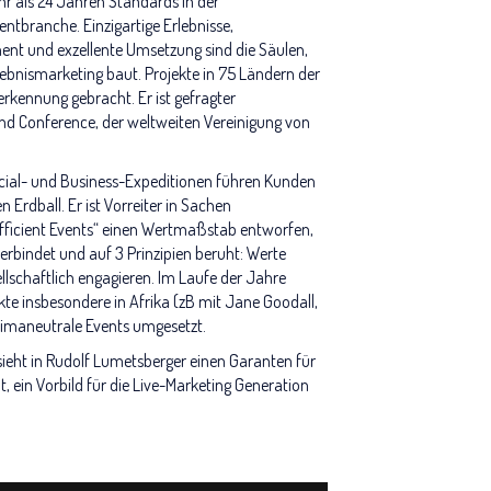
hr als 24 Jahren Standards in der
entbranche. Einzigartige Erlebnisse,
ent und exzellente Umsetzung sind die Säulen,
rlebnismarketing baut. Projekte in 75 Ländern der
rkennung gebracht. Er ist gefragter
and Conference, der weltweiten Vereinigung von
ocial- und Business-Expeditionen führen Kunden
Erdball. Er ist Vorreiter in Sachen
Efficient Events“ einen Wertmaßstab entworfen,
verbindet und auf 3 Prinzipien beruht: Werte
llschaftlich engagieren. Im Laufe der Jahre
kte insbesondere in Afrika (zB mit Jane Goodall,
limaneutrale Events umgesetzt.
sieht in Rudolf Lumetsberger einen Garanten für
t, ein Vorbild für die Live-Marketing Generation