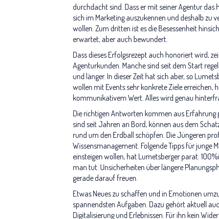
durchdacht sind. Dass er mit seiner Agentur das 
sich im Marketing auszukennen und deshalb zu 
wollen. Zum dritten ist es die Besessenheit hinsich
erwartet, aber auch bewundert.
Dass dieses Erfolgsrezept auch honoriert wird, zei
Agenturkunden. Manche sind seit dem Start regelm
und länger. In dieser Zeit hat sich aber, so Lumet
wollen mit Events sehr konkrete Ziele erreichen, 
kommunikativem Wert. Alles wird genau hinterfr
Die richtigen Antworten kommen aus Erfahrung plu
sind seit Jahren an Bord, können aus dem Schat
rund um den Erdball schöpfen. Die Jüngeren prof
Wissensmanagement. Folgende Tipps für junge Me
einsteigen wollen, hat Lumetsberger parat: 100%
man tut. Unsicherheiten über längere Planungsp
gerade darauf freuen.
Etwas Neues zu schaffen und in Emotionen umzuw
spannendsten Aufgaben. Dazu gehört aktuell auc
Digitalisierung und Erlebnissen. Für ihn kein Wide