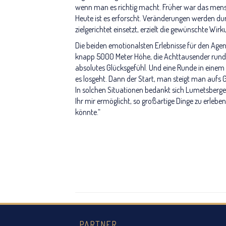
wenn man es richtig macht. Früher war das mensc
Heute ist es erforscht. Veränderungen werden du
zielgerichtet einsetzt, erzielt die gewünschte Wirk
Die beiden emotionalsten Erlebnisse für den Age
knapp 5000 Meter Höhe, die Achttausender rundh
absolutes Glücksgefühl. Und eine Runde in einem
es losgeht. Dann der Start, man steigt man aufs G
In solchen Situationen bedankt sich Lumetsberge
Ihr mir ermöglicht, so großartige Dinge zu erleben, 
könnte.“
PARTNER