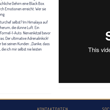
hliche Gehirn eine Black Box.
rch Emotionen erreicht. Wer sie
ung.
nturchef selbst? Im Himalaya auf
erum, die dünne Luft. Ein
 Formel-1-Auto. Nervenkitzel bevor
as. Der ultimative Adrenalinkick!
r bei seinen Kunden: „Danke, dass
die ich mir selbst nie leisten
KONTAKTDATEN
SOC