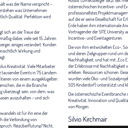
Rudolf Lumetsberger setzt seit me
hält was der Name verspricht –
österreichischen Incentive- und Ev
verstehen was Unternehmen
professionellstes Projektmanagem
tlich Qualität. Perfektion wird
auf die er seine Gesellschaft für E
Erde haben ihm internationale Ane
Vortragender der SITE University 
gt sich an der Treue der
Incentive- und Eventagenturen.
äßig dabei, viele seit 15 Jahren
sberger, einiges verändert. Kunden
Die von ihm entwickelten Eco-, S
hinsichtlich Wirkung und
und deren Zielgruppen rund um den 
agt.
Nachhaltigkeit, und hat mit „Eco 
der Erlebnisse mit Nachhaltigkeit 
s Kreativität. Viele Mitarbeiter
erleben. Ressourcen schonen. Gese
z tausender Events in 75 Ländern
wurden viele Öko- und Sozialproje
itieren von einem ausgeklügelten
SOS Kinderdorf) unterstützt und k
nschen, die in die Branche
ig überzeugt sein, von dem, was
Die österreichische Eventbranche 
hasen auszuhalten – und sich
Kreativität, Innovation und Qualitä
von Morgen.
andeln ist für ihn eine der
Silvio Kirchmair
h die Verbindung von
rspruch. Reizüberflutung? Nicht,